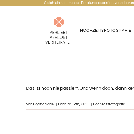
Gleich ein kostenloses Beratungsgespräch vereinbare
Zum
Inhalt
springen
HOCHZEITSFOTOGRAFIE
Das ist noch nie passiert. Und wenn doch, dann ke
Von
BrigitteNahlik
|
Februar 12th, 2025
|
Hochzeitsfotografie