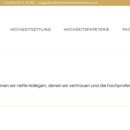
n – +43/650/812 36 96
|
sagja@verliebtverlobtverheiratet.co.at
HOCHZEITSSTYLING
HOCHZEITSPAPETERIE
PA
nnen wir nette Kollegen, denen wir vertrauen und die hochprofe