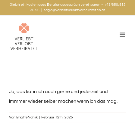
Zum
Gleich ein kostenloses Beratungsgespräch vereinbaren – +43/650/812
36 96
|
sagja@verliebtverlobtverheiratet.co.at
Inhalt
springen
Ja, das kann ich auch gerne und jederzeit und
immmer wieder selber machen wenn ich das mag.
Von
BrigitteNahlik
|
Februar 12th, 2025